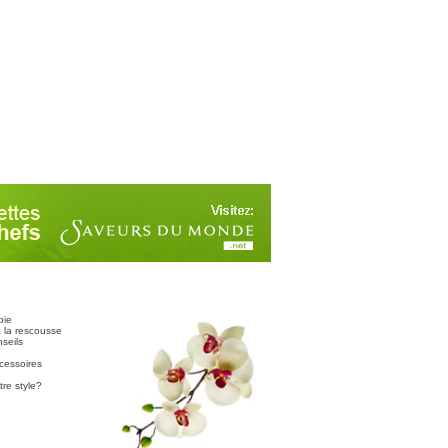
pie
 la rescousse
seils
cessoires
tre style?