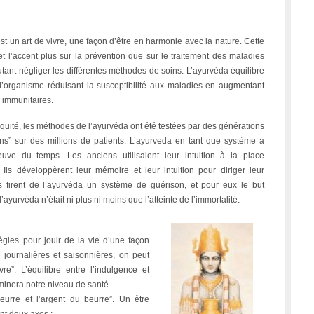
st un art de vivre, une façon d’être en harmonie avec la nature. Cette
 l’accent plus sur la prévention que sur le traitement des maladies
tant négliger les différentes méthodes de soins. L’ayurvéda équilibre
e l’organisme réduisant la susceptibilité aux maladies en augmentant
 immunitaires.
iquité, les méthodes de l’ayurvéda ont été testées par des générations
ns” sur des millions de patients. L’ayurveda en tant que système a
euve du temps. Les anciens utilisaient leur intuition à la place
. Ils développèrent leur mémoire et leur intuition pour diriger leur
ls firent de l’ayurvéda un système de guérison, et pour eux le but
ayurvéda n’était ni plus ni moins que l’atteinte de l’immortalité.
gles pour jouir de la vie d’une façon
s journalières et saisonnières, on peut
re”. L’équilibre entre l’indulgence et
rminera notre niveau de santé.
urre et l’argent du beurre”. Un être