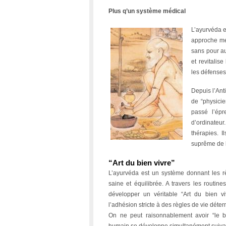
Plus q’un système médical
L’ayurvéda e
approche met
sans pour au
et revitalis
les défenses
Depuis l’Ant
de “physicie
passé l’épr
d’ordinateur
thérapies. I
suprême de l’
“Art du bien vivre”
L’ayurvéda est un système donnant les rè
saine et équilibrée. A travers les routine
développer un véritable “Art du bien viv
l’adhésion stricte à des règles de vie déte
On ne peut raisonnablement avoir “le be