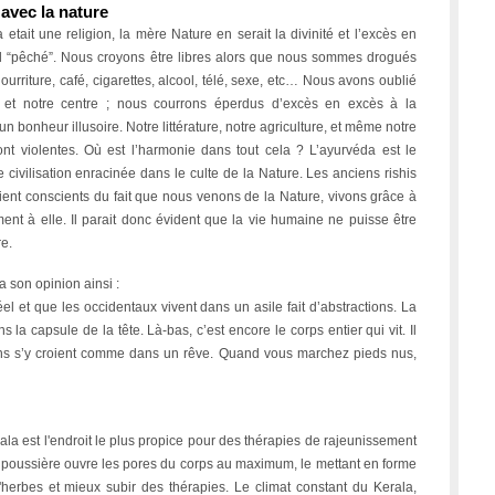
avec la nature
a etait une religion, la mère Nature en serait la divinité et l’excès en
ul “pêché”. Nous croyons être libres alors que nous sommes drogués
ourriture, café, cigarettes, alcool, télé, sexe, etc… Nous avons oublié
 et notre centre ; nous courrons éperdus d’excès en excès à la
n bonheur illusoire. Notre littérature, notre agriculture, et même notre
nt violentes. Où est l’harmonie dans tout cela ? L’ayurvéda est le
e civilisation enracinée dans le culte de la Nature. Les anciens rishis
aient conscients du fait que nous venons de la Nature, vivons grâce à
ment à elle. Il parait donc évident que la vie humaine ne puisse être
e.
 son opinion ainsi :
réel et que les occidentaux vivent dans un asile fait d’abstractions. La
 la capsule de la tête. Là-bas, c’est encore le corps entier qui vit. Il
ns s’y croient comme dans un rêve. Quand vous marchez pieds nus,
rala est l'endroit le plus propice pour des thérapies de rajeunissement
 poussière ouvre les pores du corps au maximum, le mettant en forme
herbes et mieux subir des thérapies. Le climat constant du Kerala,