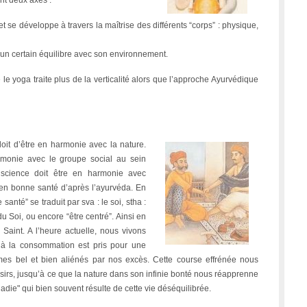
t deux axes :
et se développe à travers la maîtrise des différents “corps” : physique,
e un certain équilibre avec son environnement.
 le yoga traite plus de la verticalité alors que l’approche Ayurvédique
oit d’être en harmonie avec la nature.
armonie avec le groupe social au sein
nscience doit être en harmonie avec
 en bonne santé d’après l’ayurvéda. En
santé” se traduit par sva : le soi, stha :
du Soi, ou encore “être centré”. Ainsi en
 Saint. A l’heure actuelle, nous vivons
à la consommation est pris pour une
mes bel et bien aliénés par nos excès. Cette course effrénée nous
aisirs, jusqu’à ce que la nature dans son infinie bonté nous réapprenne
adie" qui bien souvent résulte de cette vie déséquilibrée.