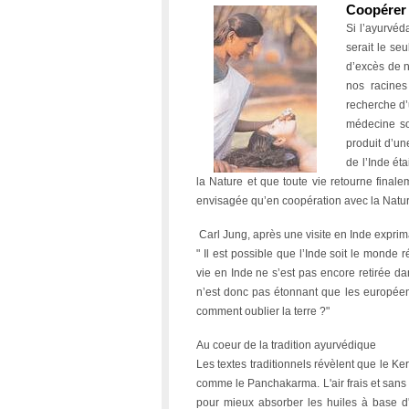
Coopérer 
Si l’ayurvéd
serait le se
d’excès de n
nos racines
recherche d’u
médecine so
produit d’un
de l’Inde ét
la Nature et que toute vie retourne finale
envisagée qu’en coopération avec la Natur
Carl Jung, après une visite en Inde exprima
" Il est possible que l’Inde soit le monde 
vie en Inde ne s’est pas encore retirée dans
n’est donc pas étonnant que les europée
comment oublier la terre ?"
Au coeur de la tradition ayurvédique
Les textes traditionnels révèlent que le Ke
comme le Panchakarma. L'air frais et sans
pour mieux absorber les huiles à base d'