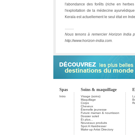
l'abondance des forêts (riche en herbes
l'exploitation de la médecine ayurvédique,
Kerala est actuellement le seul état en I
..........
Nous tenons à remercier Horizon India p
http://www.horizon-india.com.
Spas
Soins & maquillage
E
Intro
Visage (soins)
L
Maquillage
B
Corps
R
Cheveux
Éternelle jeunesse
Future maman & nourrisson
Dossier soleil
Et plus...
Nouveaux produits
Spot A Hairdresser
Make-up Artist Directory