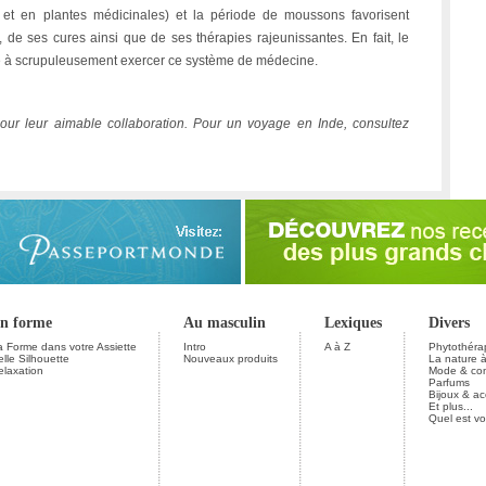
 et en plantes médicinales) et la période de moussons favorisent
 de ses cures ainsi que de ses thérapies rajeunissantes. En fait, le
nde à scrupuleusement exercer ce système de médecine.
our leur aimable collaboration. Pour un voyage en Inde, consultez
n forme
Au masculin
Lexiques
Divers
a Forme dans votre Assiette
Intro
A à Z
Phytothéra
elle Silhouette
Nouveaux produits
La nature à
elaxation
Mode & con
Parfums
Bijoux & ac
Et plus...
Quel est vo