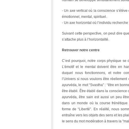
humain se développe simultanément suivan
- Un axe vertical où la conscience s’élève 
émotionnel, mental, spirituel.
- Un axe horizontal où l’individu recherch
Suivant cette perspective, on peut dire que
s’attache plus à l’horizontalité.
Retrouver notre centre
C’est pourquoi, notre corps physique se d
L’émotif et le mental doivent être en h
duquel nous fonctionnons, et notre co
l’Univers si nous voulons être réellement
ayurvéda, le mot “Svastha” : “être en bonne 
être établi. Être établi dans la conscience 
ayurvéda, être sain est aussi un peu être
dans un monde où la course frénétique 
forme de “Liberté”. En réalité, nous som
entraîne vers les objets des sens et les pl
le sens du mot modération à travers la "mal