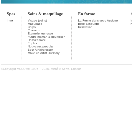
Spas
Soins & maquillage
En forme
Intro
Visage (soins)
La Forme dans votre Assiette
I
Maquillage
Belle Silhouette
Corps
Relaxation
Cheveux
Éternelle jeunesse
Future maman & nourrisson
Dossier soleil
Et plus...
Nouveaux produits
Spot A Hairdresser
Make-up Artist Directory
©Copyright MSCOMM 1996 – 2026. Michèle Serre, Éditeur