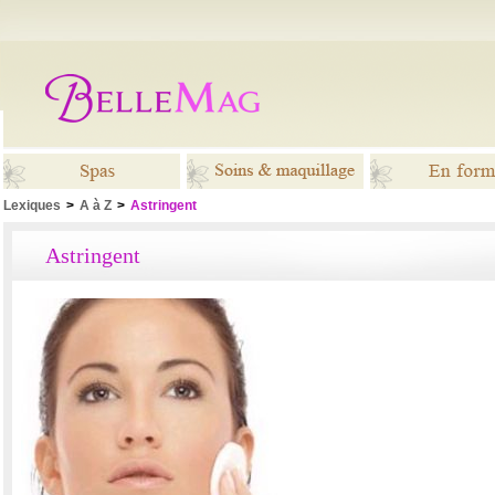
Lexiques
>
A à Z
>
Astringent
Spas
Soins &
En for
Astringent
maquillage