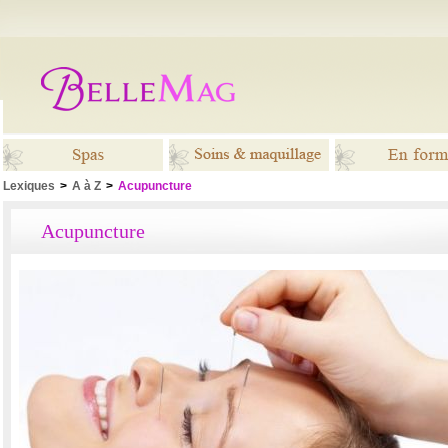
Lexiques
>
A à Z
>
Acupuncture
Spas
Soins &
En for
Acupuncture
maquillage