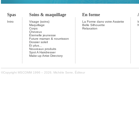
Spas
Soins & maquillage
En forme
Intro
Visage (soins)
La Forme dans votre Assiette
I
Maquillage
Belle Silhouette
Corps
Relaxation
Cheveux
Éternelle jeunesse
Future maman & nourrisson
Dossier soleil
Et plus...
Nouveaux produits
Spot A Hairdresser
Make-up Artist Directory
©Copyright MSCOMM 1996 – 2026. Michèle Serre, Éditeur