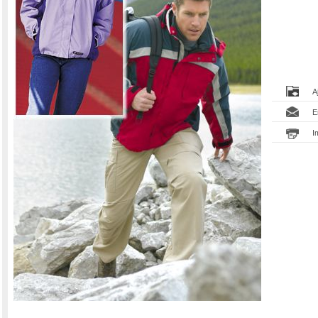
A
E
I