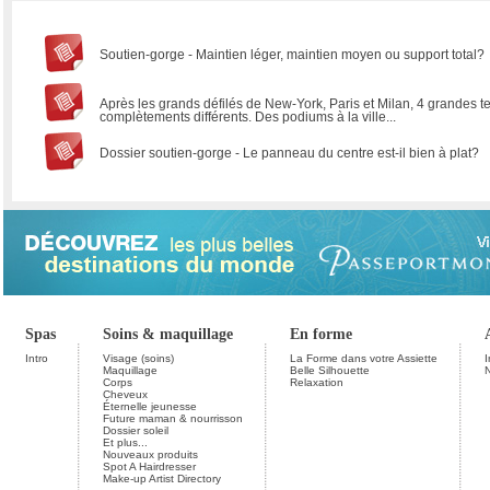
Soutien-gorge - Maintien léger, maintien moyen ou support total?
Après les grands défilés de New-York, Paris et Milan, 4 grandes 
complètements différents. Des podiums à la ville...
Dossier soutien-gorge - Le panneau du centre est-il bien à plat?
Spas
Soins & maquillage
En forme
Intro
Visage (soins)
La Forme dans votre Assiette
I
Maquillage
Belle Silhouette
Corps
Relaxation
Cheveux
Éternelle jeunesse
Future maman & nourrisson
Dossier soleil
Et plus...
Nouveaux produits
Spot A Hairdresser
Make-up Artist Directory