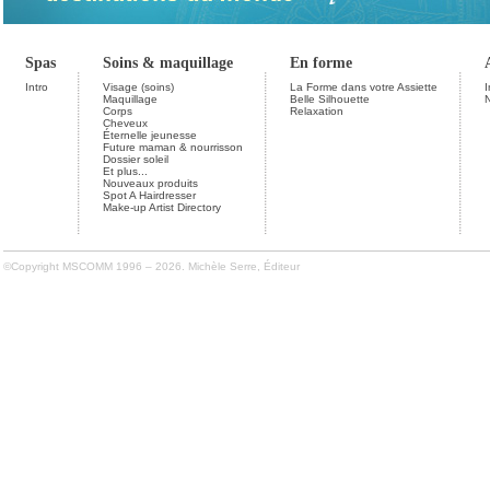
Spas
Soins & maquillage
En forme
Intro
Visage (soins)
La Forme dans votre Assiette
I
Maquillage
Belle Silhouette
Corps
Relaxation
Cheveux
Éternelle jeunesse
Future maman & nourrisson
Dossier soleil
Et plus...
Nouveaux produits
Spot A Hairdresser
Make-up Artist Directory
©Copyright MSCOMM 1996 – 2026. Michèle Serre, Éditeur